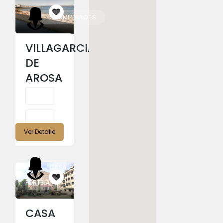
CONMIPERRO.ES
VILLAGARCIA
DE
AROSA
Ver Detalle
CASA
PORTELA
CASA