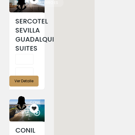
CONMIPERRO.ES
SERCOTEL
SEVILLA
GUADALQUIVIR
SUITES
Ver Detalle
CONIL
ALQUILA
CONIL