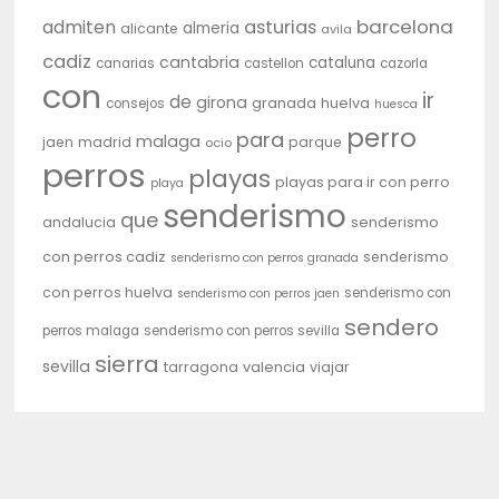
barcelona
admiten
asturias
almeria
alicante
avila
cadiz
cantabria
cataluna
canarias
castellon
cazorla
con
ir
de
girona
granada
huelva
consejos
huesca
perro
para
malaga
jaen
madrid
parque
ocio
perros
playas
playas para ir con perro
playa
senderismo
que
andalucia
senderismo
con perros cadiz
senderismo
senderismo con perros granada
con perros huelva
senderismo con
senderismo con perros jaen
sendero
perros malaga
senderismo con perros sevilla
sierra
sevilla
tarragona
valencia
viajar