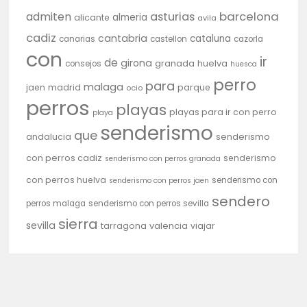
barcelona
admiten
asturias
almeria
alicante
avila
cadiz
cantabria
cataluna
canarias
castellon
cazorla
con
ir
de
girona
granada
huelva
consejos
huesca
perro
para
malaga
jaen
madrid
parque
ocio
perros
playas
playas para ir con perro
playa
senderismo
que
andalucia
senderismo
con perros cadiz
senderismo
senderismo con perros granada
con perros huelva
senderismo con
senderismo con perros jaen
sendero
perros malaga
senderismo con perros sevilla
sierra
sevilla
tarragona
valencia
viajar