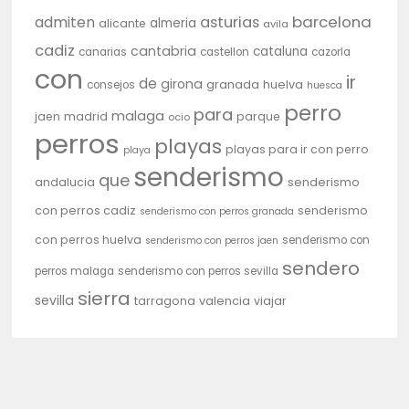
barcelona
admiten
asturias
almeria
alicante
avila
cadiz
cantabria
cataluna
canarias
castellon
cazorla
con
ir
de
girona
granada
huelva
consejos
huesca
perro
para
malaga
jaen
madrid
parque
ocio
perros
playas
playas para ir con perro
playa
senderismo
que
andalucia
senderismo
con perros cadiz
senderismo
senderismo con perros granada
con perros huelva
senderismo con
senderismo con perros jaen
sendero
perros malaga
senderismo con perros sevilla
sierra
sevilla
tarragona
valencia
viajar