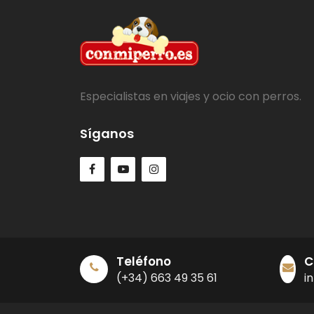
Especialistas en viajes y ocio con perros.
Síganos
Teléfono
C
(+34) 663 49 35 61
i