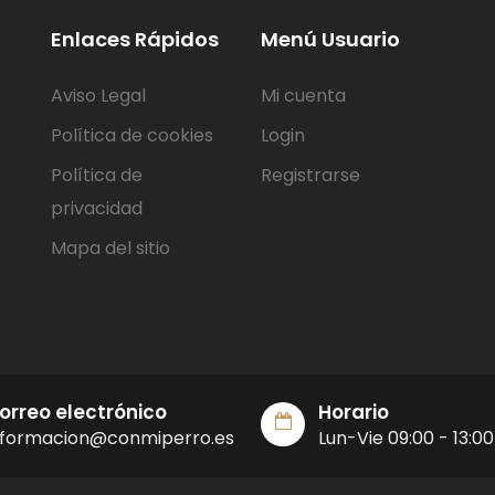
Enlaces Rápidos
Menú Usuario
Aviso Legal
Mi cuenta
Política de cookies
Login
Política de
Registrarse
privacidad
Mapa del sitio
orreo electrónico
Horario
nformacion@conmiperro.es
Lun-Vie 09:00 - 13:00