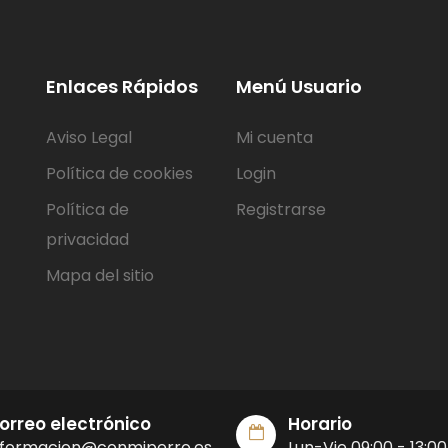
Enlaces Rápidos
Menú Usuario
Aviso Legal
Mi cuenta
Política de cookies
Login
Política de
Registrarse
privacidad
Mapa del sitio
orreo electrónico
Horario
nformacion@conmiperro.es
Lun-Vie 09:00 - 13:00