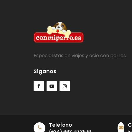
Especialistas en viajes y ocio con perros.
Síganos
Teléfono
C
(+34) 663 49 35 61
i