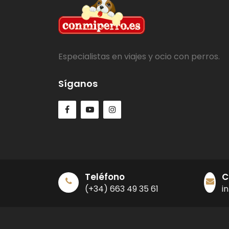
Especialistas en viajes y ocio con perros.
Síganos
Teléfono
C
(+34) 663 49 35 61
i