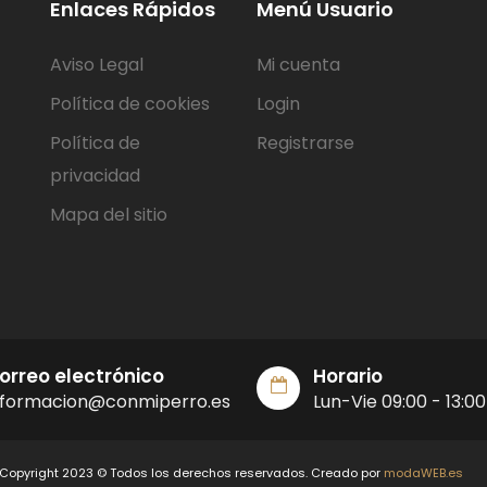
Enlaces Rápidos
Menú Usuario
Aviso Legal
Mi cuenta
Política de cookies
Login
Política de
Registrarse
privacidad
Mapa del sitio
orreo electrónico
Horario
nformacion@conmiperro.es
Lun-Vie 09:00 - 13:00
Copyright 2023 © Todos los derechos reservados. Creado por
modaWEB.es