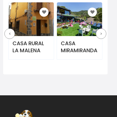
CASA
HARO
CA
MIRAMIRANDA
APARTMENTS
LA
SA