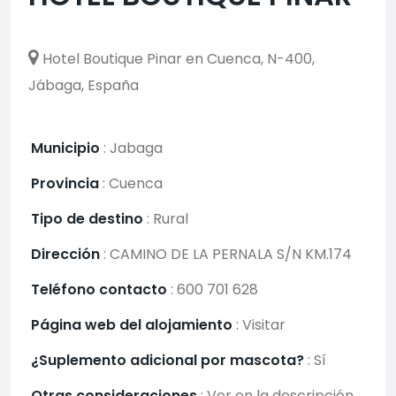
Hotel Boutique Pinar en Cuenca, N-400,
Jábaga, España
Municipio
:
Jabaga
Provincia
:
Cuenca
Tipo de destino
:
Rural
Dirección
:
CAMINO DE LA PERNALA S/N KM.174
Teléfono contacto
:
600 701 628
Página web del alojamiento
:
Visitar
¿Suplemento adicional por mascota?
:
Sí
Otras consideraciones
:
Ver en la descripción