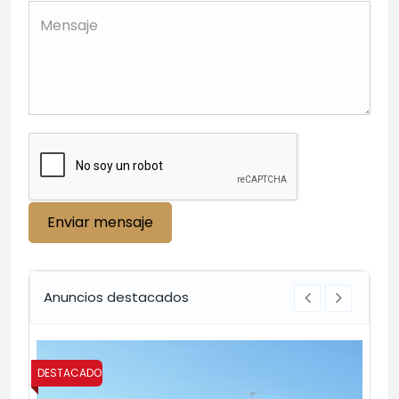
Enviar mensaje
Anuncios destacados
DESTACADO
DES