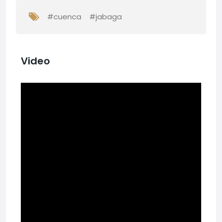
#cuenca
#jabaga
Video