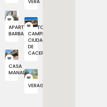
VERA
APARTAMENTOS
BARBANCHO
CAMPING
CIUDAD
DE
CACERES
CASA
MANADERO
VERAGUA