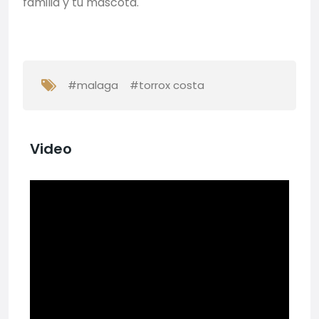
familia y tu mascota.
#malaga
#torrox costa
Video