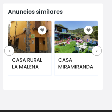
Anuncios similares
CASA
HARO
CA
MIRAMIRANDA
APARTMENTS
LA
SA