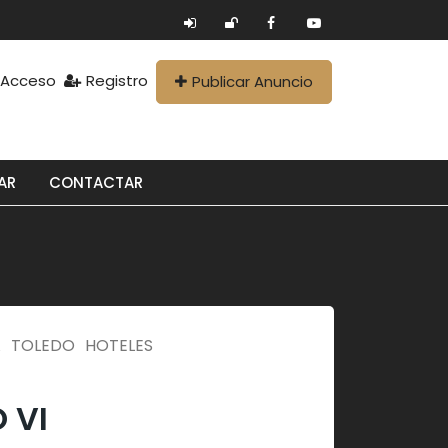
Acceso
Registro
Publicar Anuncio
AR
CONTACTAR
A
TOLEDO
HOTELES
 VI