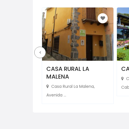
BOLEDA
CASA RURAL LA
CA
MALENA
eda
C
Casa Rural La Malena,
, ...
Cabr
Avenida ...