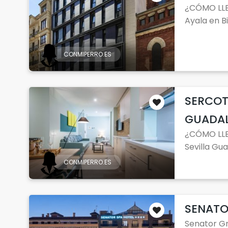
¿CÓMO LLE
Ayala en Bil
CONMIPERRO.ES
SERCOT
GUADAL
¿CÓMO LLE
Sevilla Guad
CONMIPERRO.ES
SENATO
Senator Gr