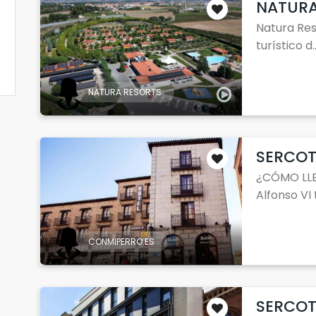
NATURA
Natura Res
turístico d..
NATURA RESORTS
SERCOT
¿CÓMO LLE
Alfonso VI t
CONMIPERRO.ES
SERCOT