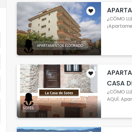
APART
¿CÓMO LLE
¡Apartamen
APARTAMENTOS ELDORADO
APARTA
CASA D
¿CÓMO LLE
AQUÍ. Apar
APTOS DAROCA /LA CASA DE
SOTÉS