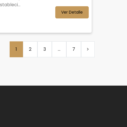
tableci...
Ver Detalle
1
2
3
...
7