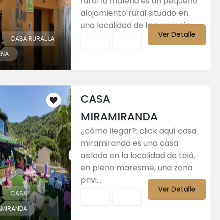
rural la malena es un pequeño
alojamiento rural situado en
una localidad de la provincia...
Ver Detalle
CASA RURAL LA
ENA
CASA
MIRAMIRANDA
¿cómo llegar?: click aquí casa
miramiranda es una casa
aislada en la localidad de teiá,
en pleno maresme, una zona
privi...
Ver Detalle
CASA
AMIRANDA