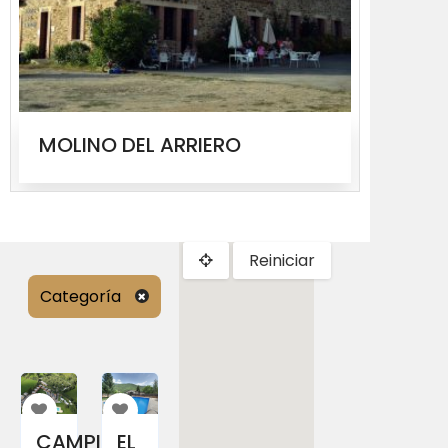
MOLINO DEL ARRIERO
EL LL
Reiniciar
Categoría
CAMPING
EL